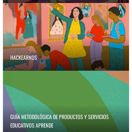
YO SOY
HACKEARNOS
Identidad en movimiento
GUÍA METODOLÓGICA DE PRODUCTOS Y SERVICIOS
HACKEARNOS
EDUCATIVOS APRENDE