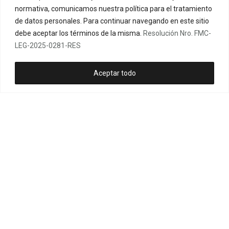
normativa, comunicamos nuestra política para el tratamiento
de datos personales. Para continuar navegando en este sitio
debe aceptar los términos de la misma.
Resolución Nro. FMC-
LEG-2025-0281-RES
Aceptar todo
I
F
Y
T
E
n
a
o
i
n
CONTÁCTANOS:
s
c
u
k
v
+593 954 262 221
t
e
t
t
e
hila.fmc@fmcquito.gob.ec
a
b
u
o
l
g
o
b
k
o
comunicacion.fmc@fmcquito.gob.ec
r
o
e
p
García Moreno y Rocafuerte
a
k
e
m
CIRCUITOS DE MUSEOS: