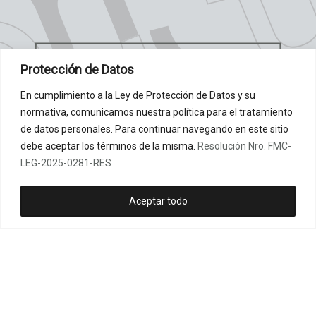
Protección de Datos
En cumplimiento a la Ley de Protección de Datos y su
normativa, comunicamos nuestra política para el tratamiento
de datos personales. Para continuar navegando en este sitio
debe aceptar los términos de la misma.
Resolución Nro. FMC-
LEG-2025-0281-RES
Aceptar todo
I
F
Y
T
E
n
a
o
i
n
CONTÁCTANOS:
s
c
u
k
v