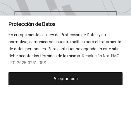
Protección de Datos
En cumplimiento a la Ley de Protección de Datos y su
normativa, comunicamos nuestra política para el tratamiento
de datos personales. Para continuar navegando en este sitio
debe aceptar los términos de la misma.
Resolución Nro. FMC-
LEG-2025-0281-RES
Aceptar todo
I
F
Y
T
E
n
a
o
i
n
CONTÁCTANOS:
s
c
u
k
v
+593 954 262 221