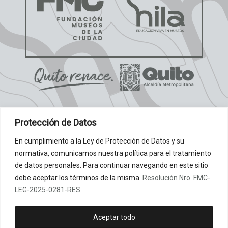
Protección de Datos
I
F
Y
T
E
En cumplimiento a la Ley de Protección de Datos y su
n
a
o
i
n
normativa, comunicamos nuestra política para el tratamiento
CONTÁCTANOS:
s
c
u
k
v
de datos personales. Para continuar navegando en este sitio
+593 954 262 221
t
e
t
t
e
debe aceptar los términos de la misma.
Resolución Nro. FMC-
hila.fmc@fmcquito.gob.ec
a
b
u
o
l
LEG-2025-0281-RES
g
o
b
k
o
comunicacion.fmc@fmcquito.gob.ec
r
o
e
p
García Moreno y Rocafuerte
Aceptar todo